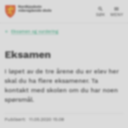
SØK
MENY
Du
Eksamen og vurdering
er
her:
Eksamen
I løpet av de tre årene du er elev her
skal du ha flere eksamener. Ta
kontakt med skolen om du har noen
spørsmål.
Publisert
11.05.2020 15.08