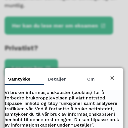
muntlig.
Her kan du lese mer om eksamen
Privatist?
Les mer her
Samtykke
Detaljer
Om
Vi bruker informasjonskapsler (cookies) for å
Fant du det du lette etter?
forbedre brukeropplevelsen på vårt nettsted,
tilpasse innhold og tilby funksjoner samt analysere
trafikken vår. Ved å fortsette å bruke nettstedet,
Ja
Nei
samtykker du til vår bruk av informasjonskapsler i
henhold til denne erklæringen. Du kan tilpasse bruk
av informasjonskapsler under “Detaljer”.