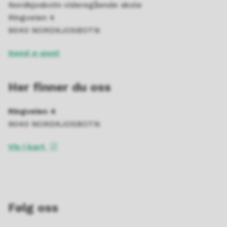
Nordkjosbotn videregående skole
Ringveien 4
9040 NORDKJOSBOTN
Send e-post
Her finner du oss
Ringveien 4
9040 NORDKJOSBOTN
Vis i kart
Følg oss