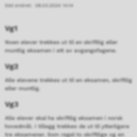
Sist endret
08.03.2024 14.14
Vg1
Noen elever trekkes ut til en skriftlig eller
muntlig eksamen i ett av avgangsfagene.
Vg2
Alle elevene trekkes ut til en eksamen, skriftlig
eller muntlig.
Vg3
Alle elever skal ha skriftlig eksamen i norsk
hovedmål. I tillegg trekkes de ut til ytterligere
tre eksamener. Som regel to skriftlige og en