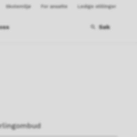
Skolemiljø
For ansatte
Ledige stillinger
oss
Søk
ærlingombud