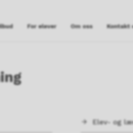
ilbud
For elever
Om oss
Kontakt 
ing
Elev- og l