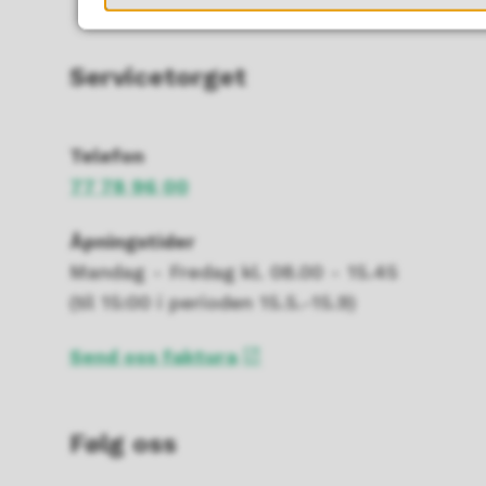
Servicetorget
Telefon
77 78 96 00
Åpningstider
Mandag - Fredag kl. 08.00 - 15.45
(til 15:00 i perioden 15.5.-15.9)
Send oss faktura
Følg oss