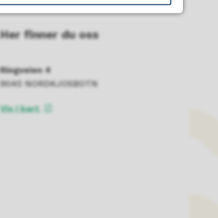
Her finner du oss
Ringveien 4
9040 NORDKJOSBOTN
Vis i kart