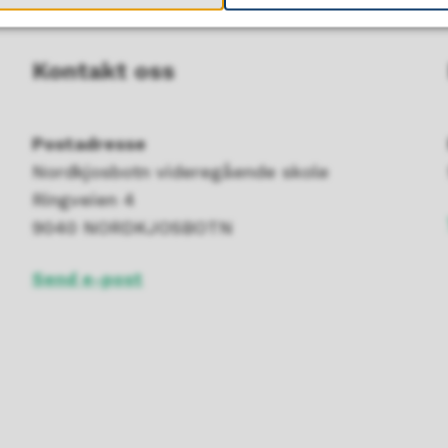
Kontakt oss
Postadresse
Nordkjosbotn videregående skole
Ringveien 4
9040 NORDKJOSBOTN
Send e-post