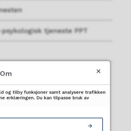
enesten
-psykologisk tjeneste PPT
Om
ld og tilby funksjoner samt analysere trafikken
nne erklæringen. Du kan tilpasse bruk av