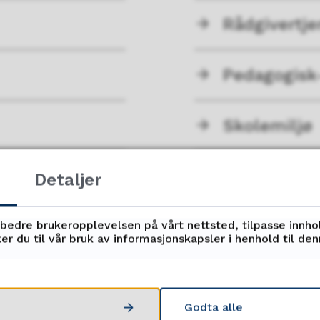
Rådgivertj
Pedagogisk
Skolemiljø
Detaljer
Fant du det du lette etter?
rbedre brukeropplevelsen på vårt nettsted, tilpasse innho
er du til vår bruk av informasjonskapsler i henhold til de
Ja
Nei
Godta alle