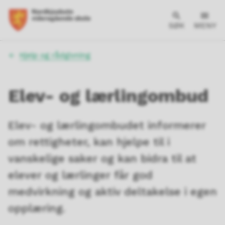
SØK
MENY
Du
Hjelp og rådgivning
er
her:
Elev- og lærlingombud
Elev- og lærlingombudet informerer
om rettigheter, kan hjelpe til i
vanskelige saker og kan bidra til at
elever og lærlinger får god
medvirkning og aktiv deltakelse i egen
opplæring.