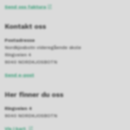
Send oss faktura
Kontakt oss
Postadresse
Nordkjosbotn videregående skole
Ringveien 4
9040 NORDKJOSBOTN
Send e-post
Her finner du oss
Ringveien 4
9040 NORDKJOSBOTN
Vis i kart