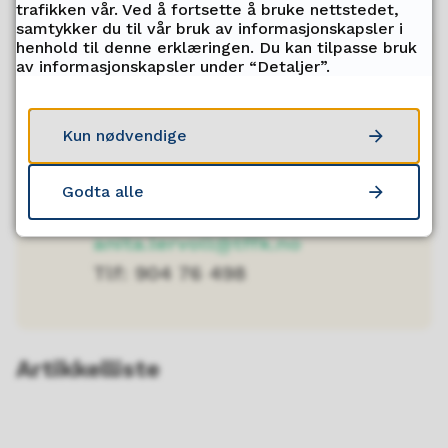
trafikken vår. Ved å fortsette å bruke nettstedet,
samtykker du til vår bruk av informasjonskapsler i
henhold til denne erklæringen. Du kan tilpasse bruk
av informasjonskapsler under “Detaljer”.
Kontakt elev- og
lærlingombudet
Kun nødvendige
Anita Lervoll
Godta alle
E-post:
anita.lervoll@tffk.no
Tlf: 904 76 498
Artikkelliste