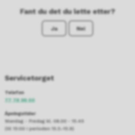
Fant du det du lette etter?
Ja
Nei
Servicetorget
Telefon
77 78 96 00
Åpningstider
Mandag - Fredag kl. 08.00 - 15.45
(til 15:00 i perioden 15.5.-15.9)