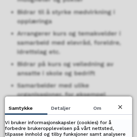
Bidrar til å styrke medvirkning i
opplæringa
Arrangerer kurs og temakvelder i
samarbeid med elevråd, foreldre,
idrettslag etc.
Bidrar på kurs og veiledning av
ansatte i skole og bedrift
Samarbeider med ulike
organisasjoner, for eksempel
Elevorganisasjonen, Ungdommens
Samtykke
Detaljer
Om
Fylkesråd, skolehelsetjeneste etc.
Vi bruker informasjonskapsler (cookies) for å
Tar opp større og prinsipielle saker
forbedre brukeropplevelsen på vårt nettsted,
med politikerne og administrasjonen
tilpasse innhold og tilby funksjoner samt analysere