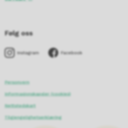
Følg oss
Instagram
Facebook
Personvern
Informasjonskapsler (cookies)
Nettstedskart
Tilgjengelighetserklæring