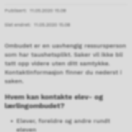
Publisert
11.05.2020 15.08
Sist endret
11.05.2020 15.08
Ombudet er en uavhengig ressursperson
som har taushetsplikt. Saker vil ikke bli
tatt opp videre uten ditt samtykke.
Kontaktinformasjon finner du nederst i
saken.
Hvem kan kontakte elev- og
lærlingombudet?
Elever, foreldre og andre rundt
eleven