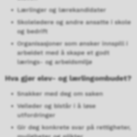
Lærlinger og lærekandidater
Skoleledere og andre ansatte i skole
og bedrift
Organisasjoner som ønsker innspill i
arbeidet med å skape et godt
lærings- og arbeidsmiljø
Hva gjør elev- og lærlingombudet?
Snakker med deg om saken
Veileder og bistår i å løse
utfordringer
Gir deg konkrete svar på rettigheter,
muligheter og plikter