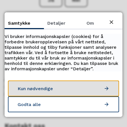
Samtykke
Detaljer
Om
Vi bruker informasjonskapsler (cookies) for å
forbedre brukeropplevelsen på vårt nettsted,
Servicetorget
tilpasse innhold og tilby funksjoner samt analysere
trafikken vår. Ved å fortsette å bruke nettstedet,
samtykker du til vår bruk av informasjonskapsler i
Telefon
henhold til denne erklæringen. Du kan tilpasse bruk
77 78 96 00
av informasjonskapsler under “Detaljer”.
Åpningstider
Mandag - Fredag kl. 08.00 - 15.45
Kun nødvendige
(til 15:00 i perioden 15.5.-15.9)
Godta alle
Send oss faktura
Kontakt oss