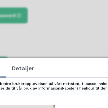
passord
Detaljer
rbedre brukeropplevelsen på vårt nettsted, tilpasse innho
Fant du det du lette etter?
er du til vår bruk av informasjonskapsler i henhold til de
Ja
Nei