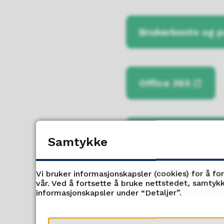
Brukerkonto og 
Office 365
Visma InSchool
Samtykke
Vi bruker informasjonskapsler (cookies) for å fo
vår. Ved å fortsette å bruke nettstedet, samtykk
informasjonskapsler under “Detaljer”.