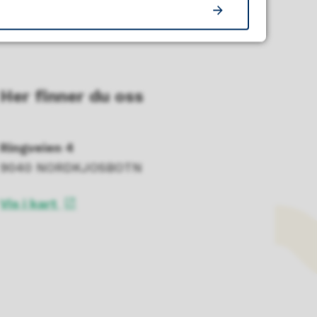
Her finner du oss
Ringveien 4
9040 NORDKJOSBOTN
Vis i kart