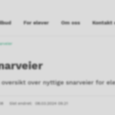
ilbud
For elever
Om oss
Kontakt 
arveier
narveier
 oversikt over nyttige snarveier for el
08
Sist endret
08.03.2024 09.21