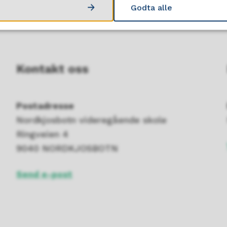
Godta alle
Kontakt oss
Postadresse
Nordkjosbotn videregående skole
Ringveien 4
9040 NORDKJOSBOTN
Send e-post