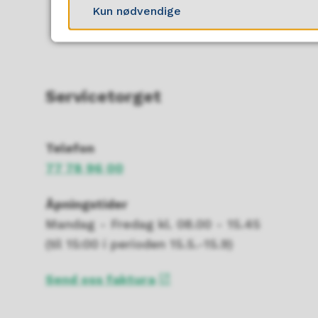
Kun nødvendige
Servicetorget
Telefon
77 78 96 00
Åpningstider
Mandag - Fredag kl. 08.00 - 15.45
(til 15:00 i perioden 15.5.-15.9)
Send oss faktura