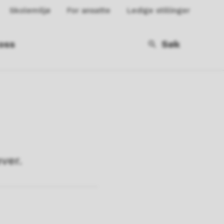
Skolemiljø
For ansatte
Ledige stillinger
oss
Søk
ever.